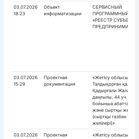
03.07.2026
Объект
СЕРВИСНЫЙ
18:23
информатизации
ПРОГРАММНЫЙ ПР
«РЕЕСТР СУБЪЕКТО
ПРЕДПРИНИМАТЕЛ
03.07.2026
Проектная
«Жетісу облысы,
15:29
документация
Талдықорған қаласы
Қадырғали Жалайыр
даңғылы, 44 уч. ме
бойынша абаттанды
және сыртқы желіле
(сыртқы газбен жаб
желілері)»
03.07.2026
Проектная
«Жетісу облысы,