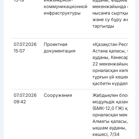
коммуникационной
мекенжайында орна
инфраструктуры
нысанға сыртқы су 
және су бұру желілер
тартылды
07.07.2026
Проектная
«Қазақстан Республ
15:07
документация
Астана қаласы, Сар
ауданы, Кенесары кө
22 мекенжайында
орналасқан көппәтер
тұрғын үй кешенінің
қасбетін күрделі жө
07.07.2026
Сооружения
Жабдықпен блоктық
09:42
модульдік қазандық
(БМК-12,0 ГЖ) құры
орналасқан мекенжа
Алматы қаласы, Қай
ықшам ауданы, Тара
көшесі, 7/34