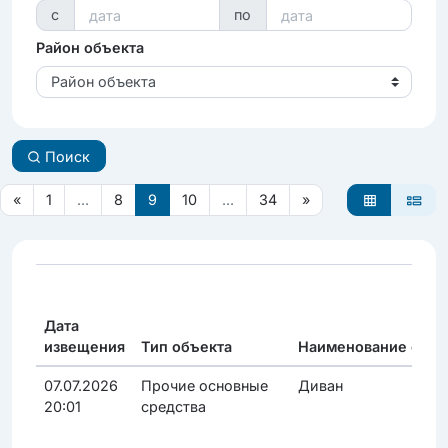
с
по
Район объекта
Район объекта
Поиск
«
1
...
8
9
10
...
34
»
Дата
извещения
Тип объекта
Наименование объе
07.07.2026
Прочие основные
Диван
20:01
средства